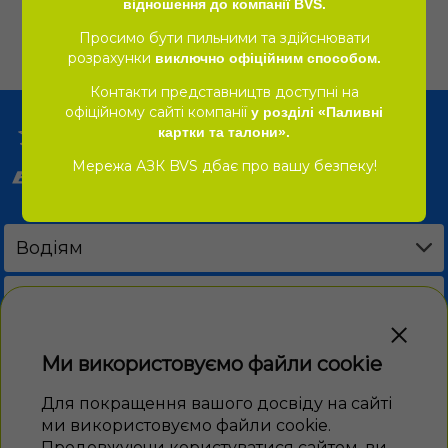
відношення до компанії BVS.
Більше
Просимо бути пильними та здійснювати
розрахунки
виключно офіційним способом.
Контакти представництв доступні на
офіційному сайті компанії
у розділі «Паливні
картки та талони».
Мережа АЗК BVS дбає про вашу безпеку!
Водіям
Акції
DRIVE CAFE
Пальне
Бізнес
Ми використовуємо файли cookie
Програма лояльності
ЕЛЕКТРОННІ ТАЛОНИ
Новини
Для покращення вашого досвіду на сайті
ми використовуємо файли cookie.
BVS PAY
Продовжуючи користуватися сайтом, ви