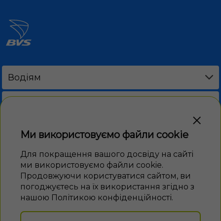
Водіям
Акції
DRIVE CAFE
Пальне
Бізнес
Ми використовуємо файли cookie
Програма лояльності
ЕЛЕКТРОННІ ТАЛОНИ
Новини
Для покращення вашого досвіду на сайті
ми використовуємо файли cookie.
BVS PAY
Продовжуючи користуватися сайтом, ви
FAQ
погоджуєтесь на їх використання згідно з
Електронні талони
нашою Політикою конфіденційності.
ЗНАЙТИ НАС В СОЦМЕРЕЖАХ
Сервіси