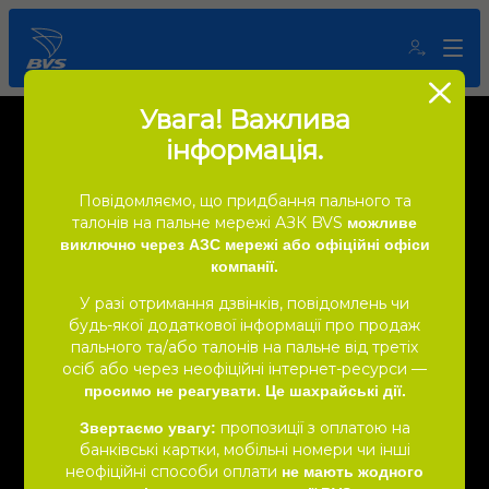
Увага! Важлива
інформація.
Повідомляємо, що придбання пального та
талонів на пальне мережі АЗК BVS
можливе
виключно через АЗС мережі або офіційні офіси
компанії.
У разі отримання дзвінків, повідомлень чи
будь-якої додаткової інформації про продаж
пального та/або талонів на пальне від третіх
осіб або через неофіційні інтернет-ресурси —
просимо не реагувати. Це шахрайські дії.
пропозиції з оплатою на
Звертаємо увагу:
банківські картки, мобільні номери чи інші
Чіабата з куркою
неофіційні способи оплати
не мають жодного