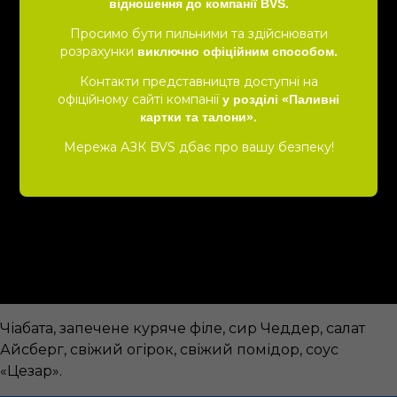
відношення до компанії BVS.
Просимо бути пильними та здійснювати
розрахунки
виключно офіційним способом.
Контакти представництв доступні на
офіційному сайті компанії
у розділі «Паливні
картки та талони».
Мережа АЗК BVS дбає про вашу безпеку!
Чіабата, запечене куряче філе, сир Чеддер, салат
Айсберг, свіжий огірок, свіжий помідор, соус
«Цезар».