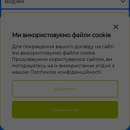
Водіям
Акції
DRIVE CAFE
Пальне
Бізнес
Ми використовуємо файли cookie
Програма лояльності
ЕЛЕКТРОННІ ТАЛОНИ
Новини
Для покращення вашого досвіду на сайті
ми використовуємо файли cookie.
BVS PAY
Продовжуючи користуватися сайтом, ви
FAQ
погоджуєтесь на їх використання згідно з
Електронні талони
нашою Політикою конфіденційності.
ЗНАЙТИ НАС В СОЦМЕРЕЖАХ
Сервіси
Відхилити
ЗАВАНТАЖИТИ ДОДАТОК
Прийняти всі