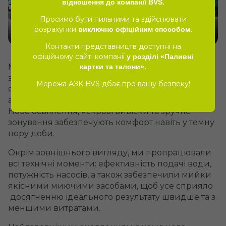
відношення до компанії BVS.
Просимо бути пильними та здійснювати
розрахунки
виключно офіційним способом.
Контакти представництв доступні на
офіційному сайті компанії
у розділі «Паливні
Мийки PRO Wash отримали оновлений
картки та талони».
зовнішній вигляд: стильний, сучасний дизайн,
Мережа АЗК BVS дбає про вашу безпеку!
який не лише радує око, а й створює приємну
атмосферу під час користування послугами.
Нове освітлення, яскраві вивіски та зручне
зонування забезпечують комфорт навіть у темну
пору доби.
Окрім зовнішнього вигляду, ми пропрацювали
всі технічні моменти: ефективність подачі води,
потужність насосів, а також забезпечили мийки
якісними миючими засобами, щоб усе сприяло
досягненню ідеального результату швидше та з
меншими витратами.