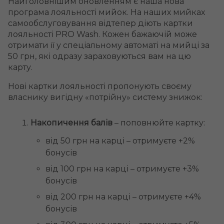
Найголовнішим оновленням є наша нова
програма лояльності мийок. На наших мийках
самообслуговування відтепер діють картки
лояльності PRO Wash. Кожен бажаючій може
отримати її у спеціальному автоматі на мийці за
50 грн, які одразу зараховуються вам на цю
карту.
Нові картки лояльності пропонують своєму
власнику вигідну «потрійну» систему знижок:
Накопичення балів
–
поповнюйте картку:
від 50 грн на карці – отримуєте +2%
бонусів
від 100 грн на карці – отримуєте +3%
бонусів
від 200 грн на карці – отримуєте +4%
бонусів