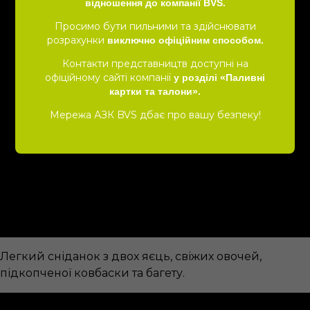
Англійський
відношення до компанії BVS.
Просимо бути пильними та здійснювати
розрахунки
виключно офіційним способом.
Контакти представництв доступні на
офіційному сайті компанії
у розділі «Паливні
картки та талони».
Мережа АЗК BVS дбає про вашу безпеку!
Легкий сніданок з двох яєць, свіжих овочей,
підкопченої ковбаски та багету.