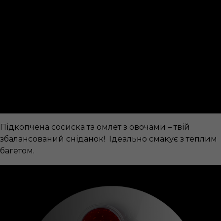
Підкопчена сосиска та омлет з овочами – твій
збалансований сніданок! Ідеально смакує з теплим
багетом.